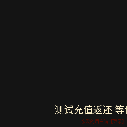
充
赛
值
丽
150%
亚
返
的
利
馈
赠
测试充值返还 等
亲爱的用户请【
登录
】