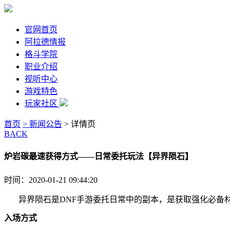
官网首页
阿拉德情报
格斗学院
职业介绍
视听中心
游戏特色
玩家社区
首页
> 新闻公告
> 详情页
BACK
炉岩碳最速获得方式——日常委托玩法【异界陨石】
时间：2020-01-21 09:44:20
异界陨石是
DNF
手游委托日常中的副本，是获取强化必备
入场方式