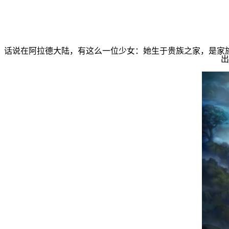
话说在阿拉德大陆，有这么一位少女：她生于贵族之家，是家
出