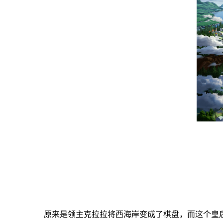
原来是领主克拉拉将西海岸变成了棋盘，而这个皇