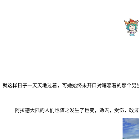
就这样日子一天天地过着，可她始终未开口对暗恋着的那个男
阿拉德大陆的人们也随之发生了巨变，逝去，受伤，改过