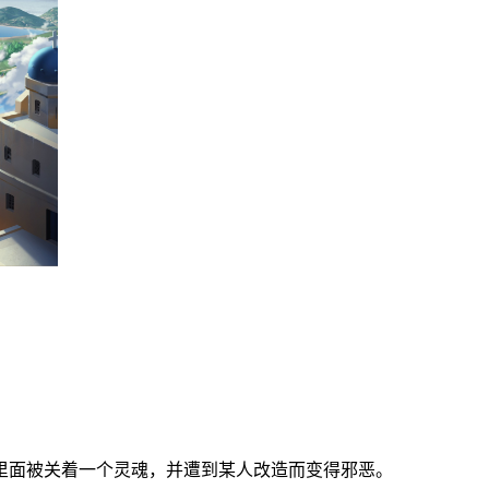
里面被关着一个灵魂，并遭到某人改造而变得邪恶。