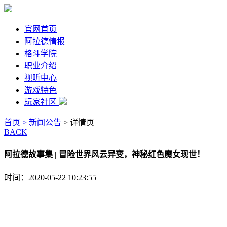
官网首页
阿拉德情报
格斗学院
职业介绍
视听中心
游戏特色
玩家社区
首页
> 新闻公告
> 详情页
BACK
阿拉德故事集 | 冒险世界风云异变，神秘红色魔女现世！
时间：2020-05-22 10:23:55