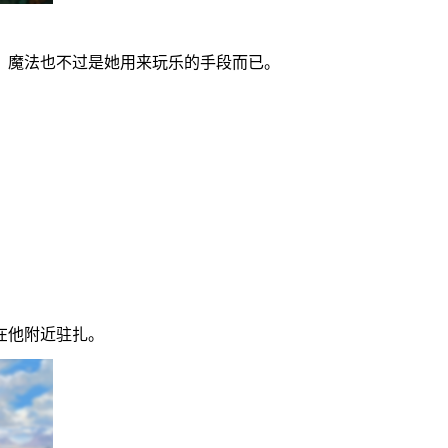
，魔法也不过是她用来玩乐的手段而已。
在他附近驻扎。