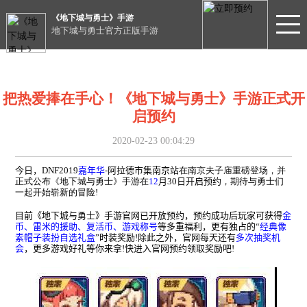
《地下城与勇士》手游
地下城与勇士官方正版手游
把热爱捧在手心！《地下城与勇士》手游正式开
启预约
2020-02-23 00:04:29
今日，
DNF2019
嘉年华
-
阿拉德市集南京站
在南京夫子庙重磅登场，并
正式公布《地下城与勇士》手游在
12
月
30
日开启预约
，期待与勇士们
一起开始崭新的冒险
!
目前《地下城与勇士》手游官网已开放预约，预约成功后玩家可获得
金
币、雷米的援助、复活币、游戏称号
等多重福利，更有独占的“
经典像
素帽子装扮自选礼盒
”时装奖励
!
除此之外，官网每天还有
多次抽奖机
会
，更多游戏好礼等你来拿
!
快进入官网预约领取奖励吧
!