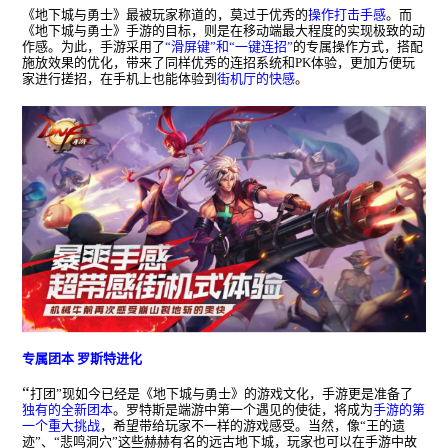
《地下城与勇士》最被玩家称道的，莫过于优秀的
操作打击手感
。而
《地下城与勇士》手游的目标，则是在移动端最大程度的实现极致的动
作感。为此，手游采用了
“滑屏键”和“一键连招”
的专属操作方式，搭配
施放效果的优化，带来了同样优秀的连招系统和
PK
体验，更加方便玩
家进行搓招，在手机上也能体验到
街机厅的快感
。
专属团本 罗斯特进化
“
打团”现如今已经是《地下城与勇士》的游戏文化，手游更是准备了
独有的全新团本
。罗特斯是端游中第一个遇见的使徒，将成为
手游的第
一个重大挑战
，希望带给玩家不一样的游戏感受。当然，像“王的遗
迹”、“悲鸣洞穴”这些赫赫有名的远古地下城，玩家也可以在手游中故