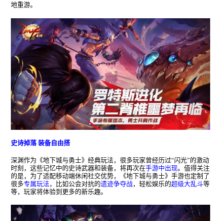
地重游。
史诗掉落 装备自由搭
深渊作为《地下城与勇士》经典玩法，很多玩家曾经历过“闪光”的激动
时刻，这些记忆中的史诗武器和装备，将再次在
手游中出现
。值得关注
的是，为了适配移动端休闲社交优势，《地下城与勇士》手游也定制了
很多
专属玩法
，比如公会对抗的
遗迹争夺战
，轻松娱乐的
超级大乱斗
等
等，玩家将体验到更多的新乐趣。